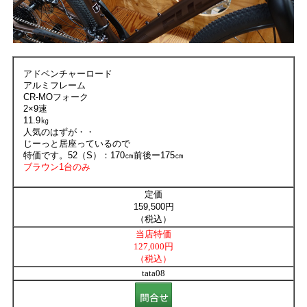
アドベンチャーロード
アルミフレーム
CR-MOフォーク
2×9速
11.9㎏
人気のはずが・・
じーっと居座っているので
特価です。52（S）：170㎝前後ー175㎝
ブラウン1台のみ
定価
159,500円
（税込）
当店特価
127,000円
（税込）
tata08