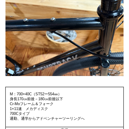
M：700×40C（ST52ー554㎜）
身長170㎝前後－180㎝前後以下
Cr-Moフレーム＆フォーク
1×11速 メカディスク
700Cタイプ
通勤、通学からアドベンチャーツーリングへ