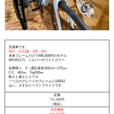
完成車です。
現行 2×12速 105 Di2
本来フレームだけで495,000円のモデル
WH-RS171 シルバーホワイトカラー
在庫限り S（適応身長165cmー175㎝）
C-C 462㎜ Top530㎜
軽さと速さとエアロ
一つ上のグレードのフレームに105Di2
はい、さすがにベストプライスです。
定価
731,500円
（税込）
当店価格