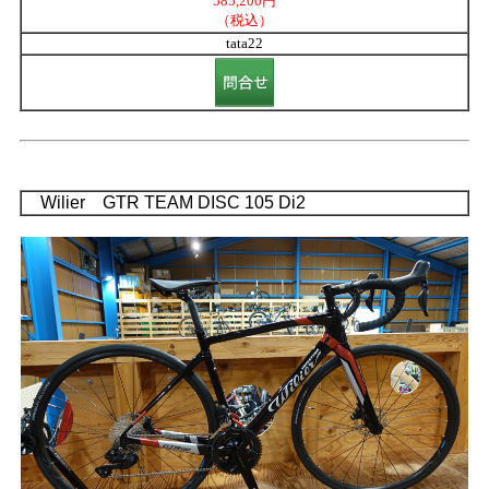
585,200円
（税込）
tata22
Wilier GTR TEAM DISC 105 Di2