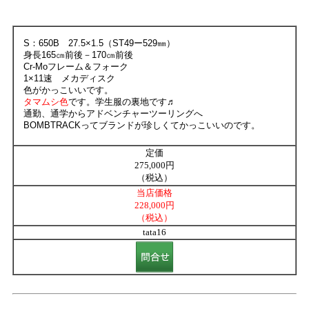
S：650B 27.5×1.5（ST49ー529㎜）
身長165㎝前後－170㎝前後
Cr-Moフレーム＆フォーク
1×11速 メカディスク
色がかっこいいです。
タマムシ色
です。学生服の裏地です♬
通勤、通学からアドベンチャーツーリングへ
BOMBTRACKってブランドが珍しくてかっこいいのです。
定価
275,000円
（税込）
当店価格
228,000円
（税込）
tata16