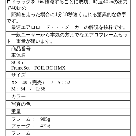
ロドラッグを16w軽減することに成功。時速40㎞の出力
で40㎞の
距離を走った場合に1分18秒速く走れる驚異的な数字
です。
最速エアロロード・・・メーカーの解説を抜粋です。
一般ユーザーから本気の方までなエアロフレームセッ
ト 重量が違います。
商品番号
車体名
SCR5
FrameSet FOIL RC HMX
サイズ
XS：49（完売） / S：52
M：54 / L:56
カラー
写真の色
重量
フレーム： 985g
フォーク： 475g
フレーム