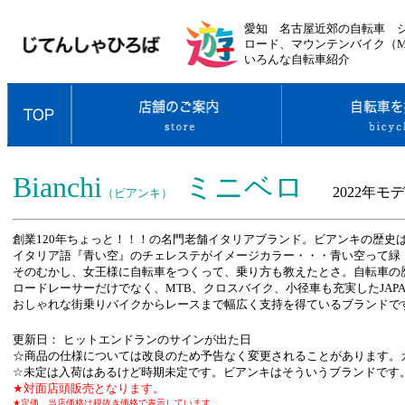
愛知 名古屋近郊の自転車 シ
ロード、マウンテンバイク（M
いろんな自転車紹介
Bianchi
ミニベロ
2022年モ
（ビアンキ）
創業120年ちょっと！！！の名門老舗イタリアブランド。ビアンキの歴史
イタリア語『青い空』のチェレステがイメージカラー・・・青い空って緑
そのむかし、女王様に自転車をつくって、乗り方も教えたとさ。自転車の
ロードレーサーだけでなく、MTB、クロスバイク、小径車も充実したJAP
おしゃれな街乗りバイクからレースまで幅広く支持を得ているブランドで
更新日：
ヒットエンドランのサインが出た日
☆商品の仕様については改良のため予告なく変更されることがあります。
☆未定は入荷はあるけど時期未定です。ビアンキはそういうブランドです
★対面店頭販売となります。
★定価、当店価格は税抜き価格で表示しています。